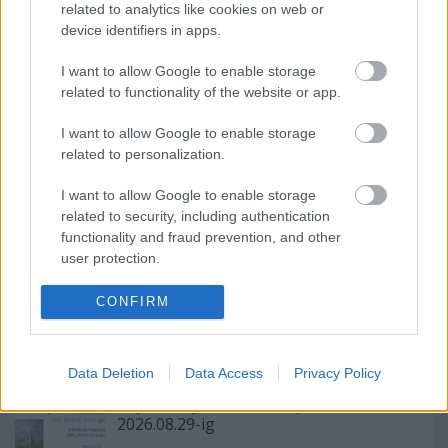
related to analytics like cookies on web or
Ajánlott bejegyzések:
device identifiers in apps.
I want to allow Google to enable storage
Múzeumpedagógiai szabadulószoba
related to functionality of the website or app.
Kálmán Imre születésnapján – 2024.10.24.
I want to allow Google to enable storage
related to personalization.
A magyar festészet napja az
I want to allow Google to enable storage
Emlékházban – 2024.10.18.
related to security, including authentication
functionality and fraud prevention, and other
user protection.
CONFIRM
Siófoki séták – 2026. június-augusztus
Data Deletion
Data Access
Privacy Policy
Tájak, fények, emlékek | Időszaki kiállítás
2026.08.29-ig