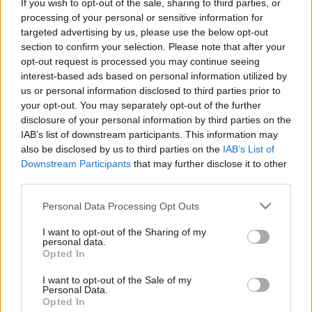
nem evett a személyes ismerőseiből.
If you wish to opt-out of the sale, sharing to third parties, or
KÁLMÁN IMRE EMLÉKKIÁLLÍTÁS
processing of your personal or sensitive information for
A szülőház földszinti termeiben megtekinthető
targeted advertising by us, please use the below opt-out
kiállítás bemutatja Kálmán Imrét, az embert,
section to confirm your selection. Please note that after your
pályafutásának fontosabb állomásait
opt-out request is processed you may continue seeing
Csoportokat e-mailben történő előzetes
interest-based ads based on personal information utilized by
bejelentkezés után tudunk fogadni!
us or personal information disclosed to third parties prior to
your opt-out. You may separately opt-out of the further
disclosure of your personal information by third parties on the
IAB’s list of downstream participants. This information may
also be disclosed by us to third parties on the
IAB’s List of
Downstream Participants
that may further disclose it to other
third parties.
Please note that this website/app uses one or more Google
Personal Data Processing Opt Outs
services and may gather and store information including but
not limited to your visit or usage behaviour. You may click to
I want to opt-out of the Sharing of my
personal data.
grant or deny consent to Google and its third-party tags to
Opted In
use your data for below specified purposes in below Google
consent section.
I want to opt-out of the Sale of my
Personal Data.
Opted In