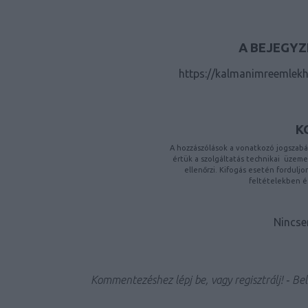
A BEJEGYZ
https://kalmanimreemlekh
K
A hozzászólások a
vonatkozó jogszabá
értük a
szolgáltatás technikai
üzemelt
ellenőrzi. Kifogás esetén fordulj
feltételekben
é
Nincse
Kommentezéshez
lépj be
, vagy
regisztrálj
! ‐
Bel