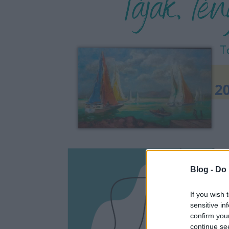
Blog -
Do 
If you wish 
sensitive in
confirm you
continue se