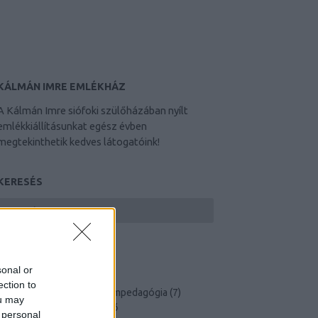
KÁLMÁN IMRE EMLÉKHÁZ
A Kálmán Imre siófoki szülőházában nyílt
emlékkiállításunkat egész évben
megtekinthetik kedves látogatóink!
KERESÉS
sonal or
CÍMKÉK
ection to
blog
(
10
)
hírek
(
74
)
múzeumpedagógia
(
7
)
ou may
programok
(
51
)
Címkefelhő
 personal