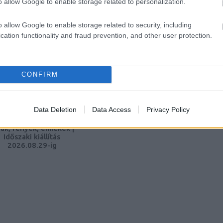
o allow Google to enable storage related to personalization.
o allow Google to enable storage related to security, including
TT BEJEGYZÉSEK:
cation functionality and fraud prevention, and other user protection.
CONFIRM
Data Deletion
Data Access
Privacy Policy
jak, fények, emlékek |
Időszaki kiállítás
2026.08.29-ig