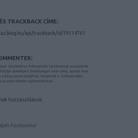
ÉS TRACKBACK CÍME:
az.blog.hu/api/trackback/id/19114761
OMMENTEK:
lyok
értelmében felhasználói tartalomnak minősülnek,
etője semmilyen felelősséget nem vállal, azokat nem
on a blog szerkesztőjéhez. Részletek a
Felhasználási
s az
adatvédelmi tájékoztatóban
.
nek hozzászólások.
épés Facebookkal