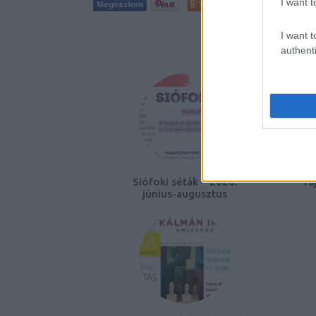
I want t
Tetszik
0
I want t
AJÁNLO
authenti
Siófoki séták – 2026.
Tá
június-augusztus