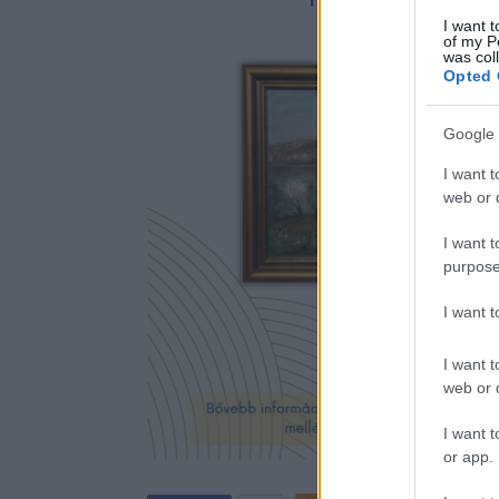
I want t
of my P
was col
Opted 
Google 
I want t
web or d
I want t
purpose
I want 
I want t
web or d
I want t
or app.