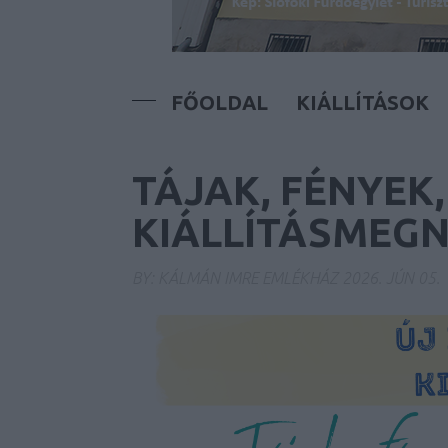
FŐOLDAL
KIÁLLÍTÁSOK
TÁJAK, FÉNYEK,
KIÁLLÍTÁSMEGNY
BY:
KÁLMÁN IMRE EMLÉKHÁZ
2026. JÚN 05.