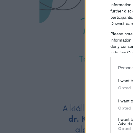
information 
further disc
participants
Downstream 
Please note
information 
deny consent
in below Go
Persona
I want t
Opted 
I want t
Opted 
I want 
Advertis
Opted 