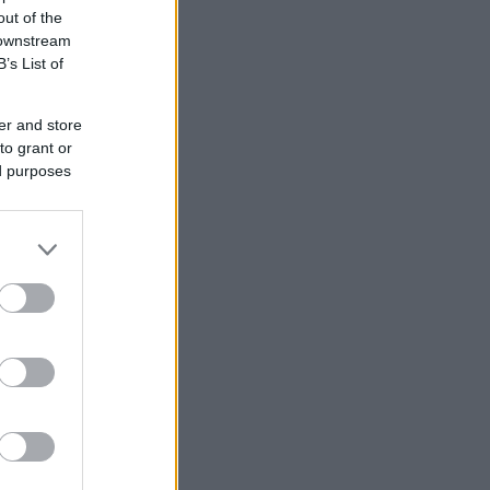
out of the
FRISS TOPIKOK
 downstream
B’s List of
er and store
to grant or
ed purposes