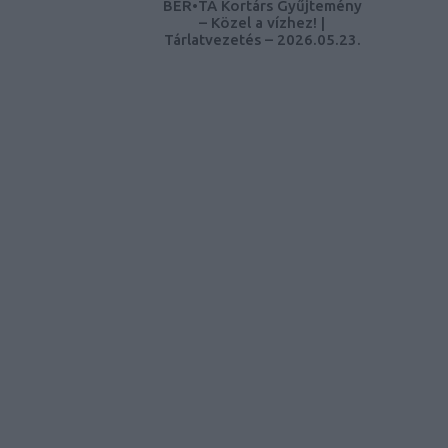
BER•TA Kortárs Gyűjtemény
– Közel a vízhez! |
Tárlatvezetés – 2026.05.23.