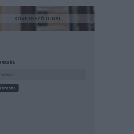
KÖVETKEZŐ OLDAL
ERESÉS