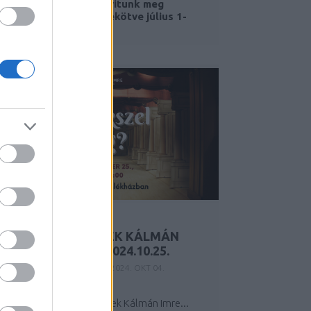
Új időszaki kiállítást nyitunk meg
tárlatvezetéssel egybekötve július 1-
én...
EMLÉKSZEL MÉG?
OPERETTRÉSZLETEK KÁLMÁN
IMRE EMLÉKÉRE – 2024.10.25.
Y:
KÁLMÁN IMRE EMLÉKHÁZ
2024. OKT 04.
EMLÉKSZEL MÉG?
 legszebb operettslágerek Kálmán Imre...