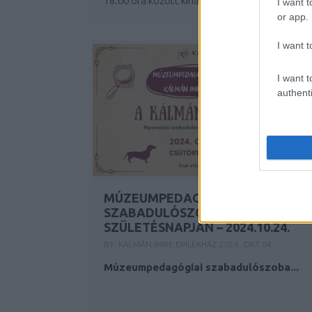
18:00 óra között kínál programokat, a...
I want t
or app.
I want t
I want t
authenti
MÚZEUMPEDAGÓGIAI
SZABADULÓSZOBA KÁLMÁN IMRE
SZÜLETÉSNAPJÁN – 2024.10.24.
BY:
KÁLMÁN IMRE EMLÉKHÁZ
2024. OKT 04.
Múzeumpedagógiai szabadulószoba...