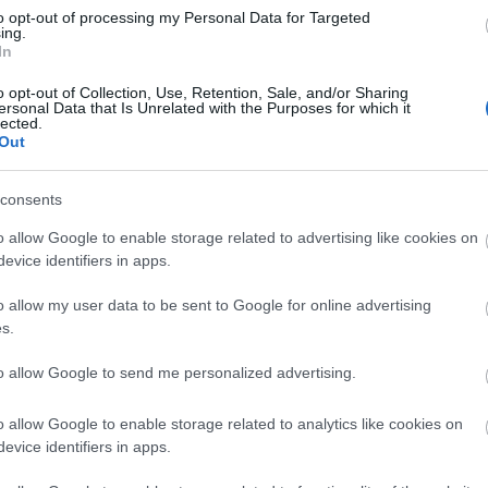
to opt-out of processing my Personal Data for Targeted
ing.
j
In
o opt-out of Collection, Use, Retention, Sale, and/or Sharing
ersonal Data that Is Unrelated with the Purposes for which it
lected.
Out
consents
o allow Google to enable storage related to advertising like cookies on
evice identifiers in apps.
o allow my user data to be sent to Google for online advertising
s.
SZEGEDI KATALIN: SZÍVEM JAVA –
KIÁLLÍTÁSMEGNYITÓ 2025.
to allow Google to send me personalized advertising.
MÁRCIUS 28-ÁN
BY:
KÁLMÁN IMRE EMLÉKHÁZ
2025. MÁR 07.
B
o allow Google to enable storage related to analytics like cookies on
evice identifiers in apps.
Új időszaki kiállítást nyitunk meg március
28-án, pénteken 17:00 órakor a Kálmán...
A