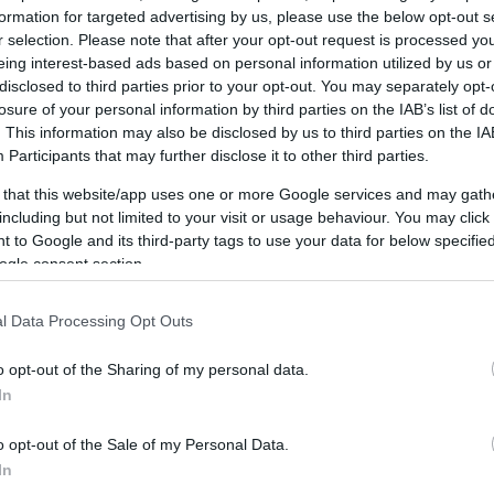
formation for targeted advertising by us, please use the below opt-out s
Tetszik
0
r selection. Please note that after your opt-out request is processed y
eing interest-based ads based on personal information utilized by us or
disclosed to third parties prior to your opt-out. You may separately opt-
losure of your personal information by third parties on the IAB’s list of
. This information may also be disclosed by us to third parties on the
IA
Participants
that may further disclose it to other third parties.
 that this website/app uses one or more Google services and may gath
including but not limited to your visit or usage behaviour. You may click 
 to Google and its third-party tags to use your data for below specifi
ogle consent section.
l Data Processing Opt Outs
o opt-out of the Sharing of my personal data.
SIÓFOKI SÉTÁK – TEMATIKUS
In
VÁROSNÉZŐ SÉTÁK 2025-BEN
BY:
KÁLMÁN IMRE EMLÉKHÁZ
2025. JÚL 17.
o opt-out of the Sale of my Personal Data.
In
Tetszik
0