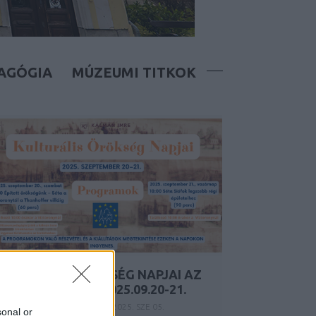
AGÓGIA
MÚZEUMI TITKOK
KULTURÁLIS ÖRÖKSÉG NAPJAI AZ
EMLÉKHÁZBAN – 2025.09.20-21.
Y:
KÁLMÁN IMRE EMLÉKHÁZ
2025. SZE 05.
sonal or