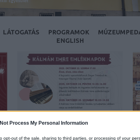
LÁTOGATÁS
PROGRAMOK
MÚZEUMPED
ENGLISH
KÁLMÁN IMRE EMLÉKNAPOK –
Not Process My Personal Information
2025.10.22-25.
BY:
KÁLMÁN IMRE EMLÉKHÁZ
2025. SZE 19.
B
to opt-out of the sale, sharing to third parties, or processing of your per