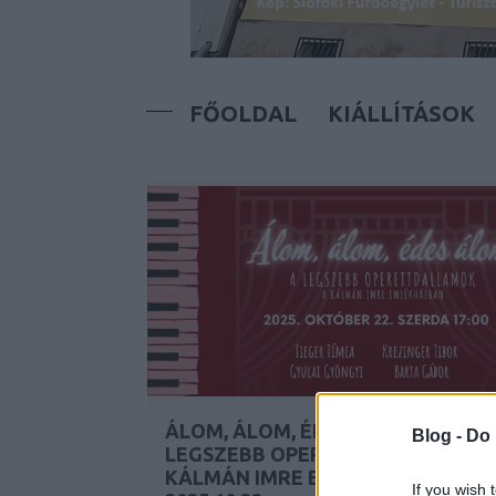
FŐOLDAL
KIÁLLÍTÁSOK
ÁLOM, ÁLOM, ÉDES ÁLOM: A
Blog -
Do 
LEGSZEBB OPERETTDALLAMOK A
KÁLMÁN IMRE EMLÉKHÁZBAN –
If you wish 