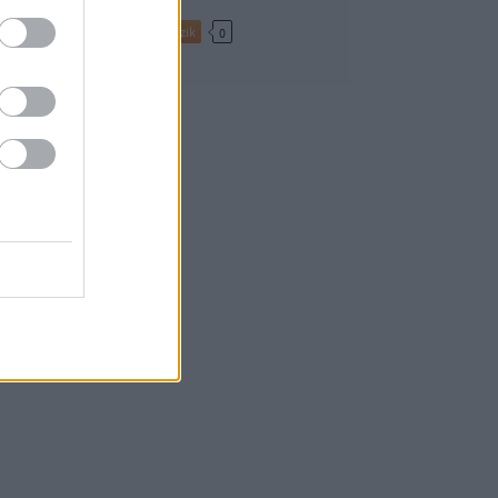
Tetszik
0