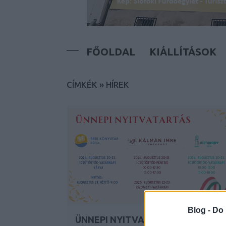
FŐOLDAL
KIÁLLÍTÁSOK
CÍMKÉK
»
HÍREK
Blog -
Do 
ÜNNEPI NYITVATARTÁS –