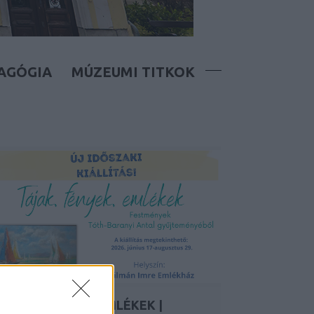
AGÓGIA
MÚZEUMI TITKOK
TÁJAK, FÉNYEK, EMLÉKEK |