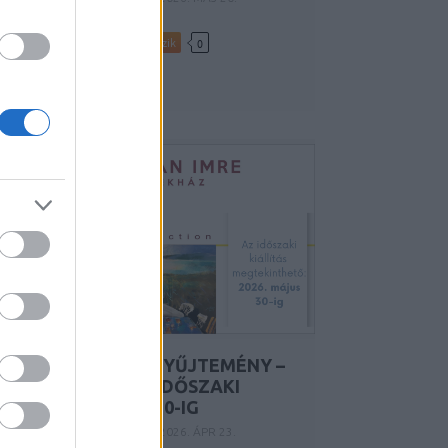
Tetszik
0
BER•TA KORTÁRS GYŰJTEMÉNY –
KÖZEL A VÍZHEZ! | IDŐSZAKI
KIÁLLÍTÁS 2026.05.30-IG
Y:
KÁLMÁN IMRE EMLÉKHÁZ
2026. ÁPR 23.