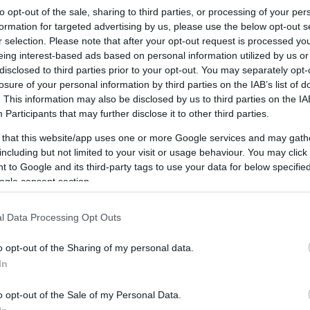
AUGUSZTUS
to opt-out of the sale, sharing to third parties, or processing of your per
BY:
KÁLMÁN IMRE EMLÉKHÁZ
2026. AUG 02.
B
formation for targeted advertising by us, please use the below opt-out s
r selection. Please note that after your opt-out request is processed y
eing interest-based ads based on personal information utilized by us or
disclosed to third parties prior to your opt-out. You may separately opt-
Tetszik
0
losure of your personal information by third parties on the IAB’s list of
. This information may also be disclosed by us to third parties on the
IA
Participants
that may further disclose it to other third parties.
 that this website/app uses one or more Google services and may gath
including but not limited to your visit or usage behaviour. You may click 
 to Google and its third-party tags to use your data for below specifi
ogle consent section.
l Data Processing Opt Outs
o opt-out of the Sharing of my personal data.
In
RENDKÍVÜLI ZÁRVATARTÁS –
2026.06.03-06.08.
o opt-out of the Sale of my Personal Data.
BY:
KÁLMÁN IMRE EMLÉKHÁZ
2026. JÚN 03.