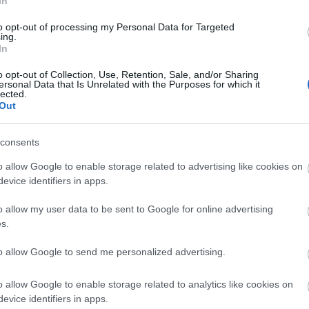
In
to opt-out of processing my Personal Data for Targeted
Tetszik
0
ing.
In
o opt-out of Collection, Use, Retention, Sale, and/or Sharing
ersonal Data that Is Unrelated with the Purposes for which it
lected.
Out
consents
o allow Google to enable storage related to advertising like cookies on
evice identifiers in apps.
o allow my user data to be sent to Google for online advertising
s.
ÜNNEPI NYITVATARTÁS –
to allow Google to send me personalized advertising.
2026.05.01-04.
o allow Google to enable storage related to analytics like cookies on
BY:
KÁLMÁN IMRE EMLÉKHÁZ
2026. ÁPR 24.
evice identifiers in apps.
B