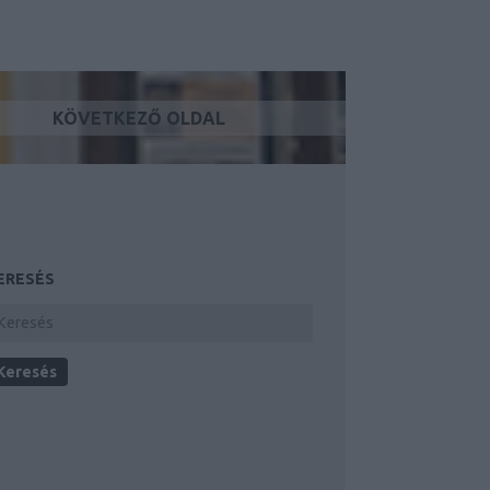
KÖVETKEZŐ OLDAL
ERESÉS