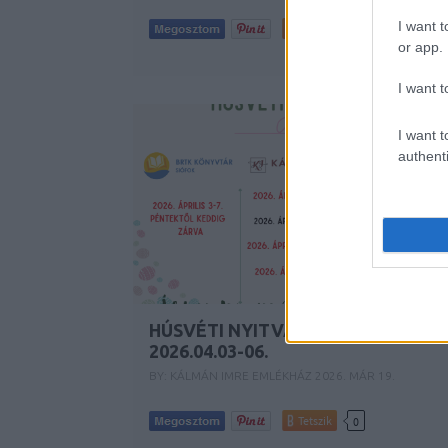
I want t
Tetszik
0
or app.
I want t
I want t
authenti
HÚSVÉTI NYITVATARTÁS –
2026.04.03-06.
BY:
KÁLMÁN IMRE EMLÉKHÁZ
2026. MÁR 19.
Tetszik
0