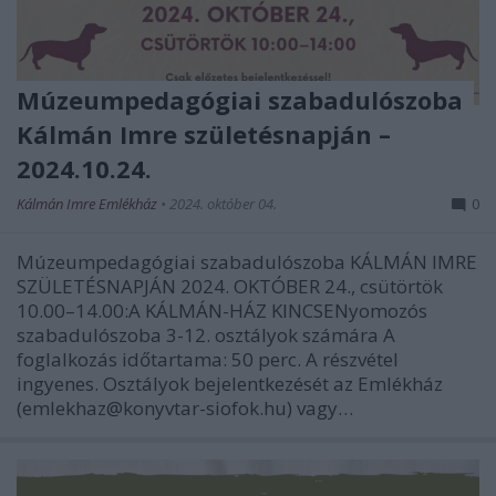
Múzeumpedagógiai szabadulószoba
Kálmán Imre születésnapján –
2024.10.24.
Kálmán Imre Emlékház
•
2024. október 04.
0
Múzeumpedagógiai szabadulószoba KÁLMÁN IMRE
SZÜLETÉSNAPJÁN 2024. OKTÓBER 24., csütörtök
10.00–14.00:A KÁLMÁN-HÁZ KINCSENyomozós
szabadulószoba 3-12. osztályok számára A
foglalkozás időtartama: 50 perc. A részvétel
ingyenes. Osztályok bejelentkezését az Emlékház
(emlekhaz@konyvtar-siofok.hu) vagy…