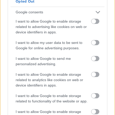
Opted Out
mesefoglalkozás - 2021. december 2.
Kálmán Imre Emlékház
•
2021. november 30.
0
Google consents
I want to allow Google to enable storage
Mesefoglalkozás karácsonyi mesékkel, zenével és
related to advertising like cookies on web or
kézműveskedéssel minden apróságnak Időpont:
device identifiers in apps.
2021. DECEMBER 2., CSÜTÖRTÖK 16:00Helyszín:
Kálmán Imre Emlékház, emelet A programon a
I want to allow my user data to be sent to
részvétel INGYENES. A programváltozás jogát
Google for online advertising purposes.
fenntartjuk!A programon archiválási és intézményi
marketing célból kép- és…
I want to allow Google to send me
personalized advertising.
I want to allow Google to enable storage
related to analytics like cookies on web or
device identifiers in apps.
I want to allow Google to enable storage
related to functionality of the website or app.
I want to allow Google to enable storage