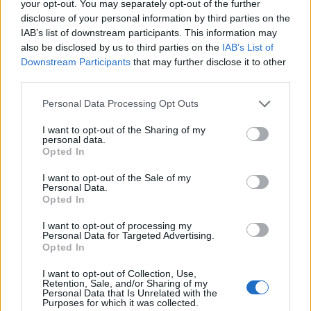
your opt-out. You may separately opt-out of the further
Múzeumpedagógiai foglalkozás 1–6. osztályoknak
disclosure of your personal information by third parties on the
kézműveskedéssel. A foglalkozás időtartama: 50
IAB’s list of downstream participants. This information may
perc. Bejelentkezés: az Emlékház vagy a könyvtár
also be disclosed by us to third parties on the
IAB’s List of
gyermekrészlegének elérhetőségein. A…
Downstream Participants
that may further disclose it to other
third parties.
Please note that this website/app uses one or more Google
Personal Data Processing Opt Outs
services and may gather and store information including but
not limited to your visit or usage behaviour. You may click to
I want to opt-out of the Sharing of my
personal data.
grant or deny consent to Google and its third-party tags to
Opted In
use your data for below specified purposes in below Google
consent section.
I want to opt-out of the Sale of my
Personal Data.
Opted In
I want to opt-out of processing my
Personal Data for Targeted Advertising.
Opted In
I want to opt-out of Collection, Use,
Retention, Sale, and/or Sharing of my
Personal Data that Is Unrelated with the
Mesék a fa alól: karácsonyi
Purposes for which it was collected.