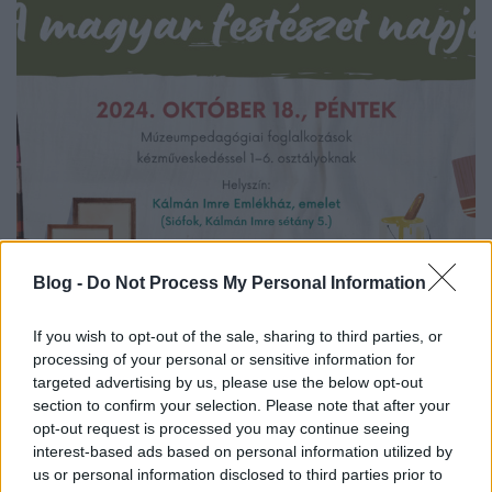
Blog -
Do Not Process My Personal Information
A magyar festészet napja az
Emlékházban – 2024.10.18.
If you wish to opt-out of the sale, sharing to third parties, or
processing of your personal or sensitive information for
Kálmán Imre Emlékház
•
2024. október 04.
0
targeted advertising by us, please use the below opt-out
section to confirm your selection. Please note that after your
A MAGYAR FESTÉSZET NAPJA a Kálmán Imre
opt-out request is processed you may continue seeing
Emlékházban 2024. OKTÓBER 18-ÁN, pénteken
interest-based ads based on personal information utilized by
10.00–14.00: AZ ÉN MŰHELYEM:
us or personal information disclosed to third parties prior to