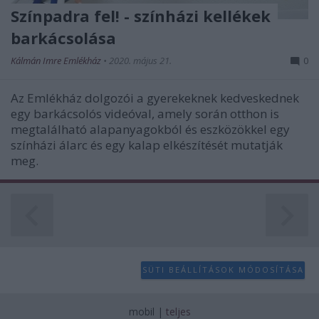
Színpadra fel! - színházi kellékek
barkácsolása
Kálmán Imre Emlékház
•
2020. május 21.
0
Az Emlékház dolgozói a gyerekeknek kedveskednek
egy barkácsolós videóval, amely során otthon is
megtalálható alapanyagokból és eszközökkel egy
színházi álarc és egy kalap elkészítését mutatják
meg.
SÜTI BEÁLLÍTÁSOK MÓDOSÍTÁSA
mobil
|
teljes